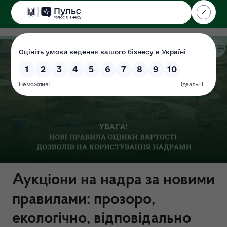
ДЕРЖЕКОІНСПЕКЦІЯ
у Луганській області
Аукціони на надра за новими
правилами: прозоро,
екологічно, відповідально