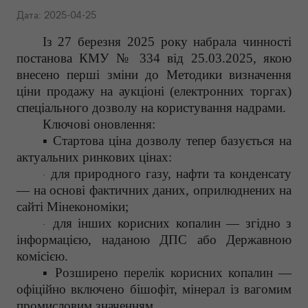
Дата: 2025-04-25
Із 27 березня 2025 року набрала чинності
постанова КМУ № 334 від 25.03.2025, якою
внесено перші зміни до Методики визначення
ціни продажу на аукціоні (електронних торгах)
спеціального дозволу на користування надрами.
Ключові оновлення:
▪ Стартова ціна дозволу тепер базується на
актуальних ринкових цінах:
для природного газу, нафти та конденсату
·
— на основі фактичних даних, оприлюднених на
сайті Мінекономіки;
для інших корисних копалин — згідно з
·
інформацією, наданою ДПС або Державною
комісією.
▪ Розширено перелік корисних копалин —
офіційно включено бішофіт, мінерал із вагомим
промисловим значенням.