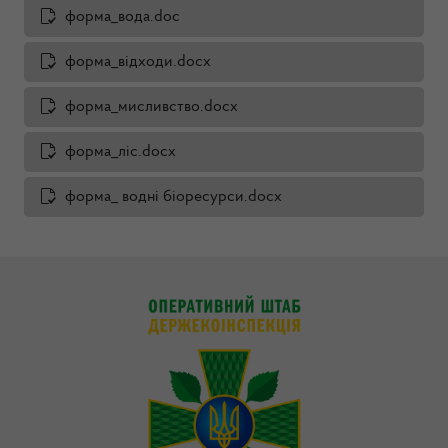
форма_вода.doc
форма_відходи.docx
форма_мисливство.docx
форма_ліс.docx
форма_ водні біоресурси.docx