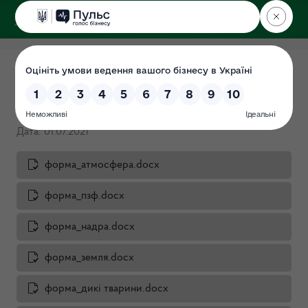
ДЕРЖЕКОІНСПЕКЦІЯ
у Луганській області
Перелік питань до суб’єктів
господарювання
Дата: 01.07.2021
форма_атмосфера.docx
форма_пзф.docx
форма_надра.docx
форма_земля.docx
форма_дикі тварини.docx