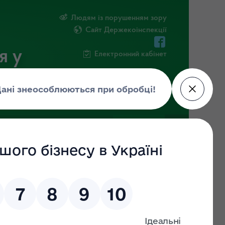
Людям із порушенням зору
Сайт Держекоінспекції
я у
Електронний кабінет
ЧНА ІНФОРМАЦІЯ
НОВИНИ
асті,
, але