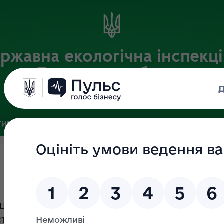
ржавна екологічна інспекці
Луганській області
Офіційний веб-портал
ИВНА БАЗА
ЗВ’ЯЗКИ ІЗ ГРОМАДСЬКІСТЮ ТА ЗМІ
ПУБЛІ
цією майже всієї території Луганської обл
сті виконувати обов'язки за своєю адресою