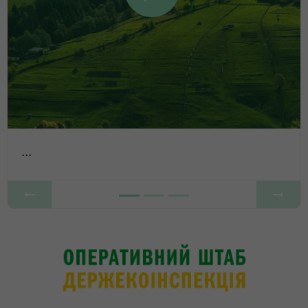
...
Previous
Next