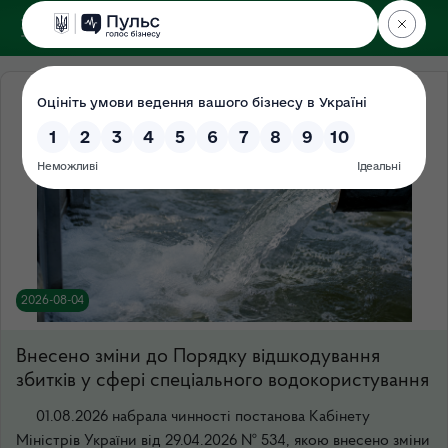
ДЕРЖЕКОІНСПЕКЦІЯ
у Луганській області
2026-08-04
Внесено зміни до Порядку відшкодування
збитків у сфері спеціального водокористування
01.08.2026 набрала чинності постанова Кабінету
Міністрів України від 29.04.2026 № 534, якою внесено зміни