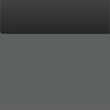
...
.-.-.
...
...
...